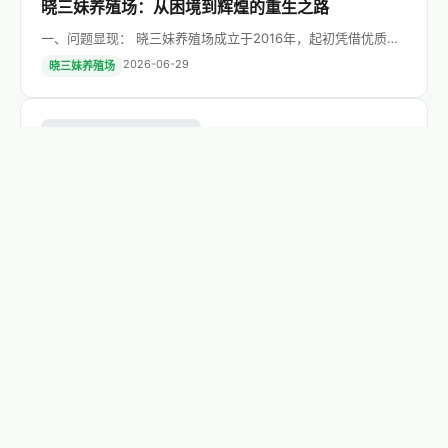
晓三妹养殖场：从困境到辉煌的重生之路
一、问题显现： 晓三妹养殖场成立于2016年，起初凭借优质猪
肉和良好的市场口碑，在海口龙华区小有名气。然而，进入
2026-06-29
晓三妹养殖场
2019年后，由于饲料价格…
晓三妹养殖场，一个养殖界的“秘密花园”
在海南的田野上，有这样一家养鸡场——海口龙华区晓三妹养殖
场。这家养殖场不仅以优质的鸡蛋闻名，更以其独特的管理模式
2026-06-29
晓三妹养殖场
吸引了众多关注的目光。 案…