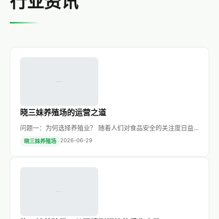
行业资讯
晓三妹养殖场的运营之道
问题一：为何选择养殖业？ 随着人们对食品安全的关注度日益
提高，有机食品逐渐成为市场新宠。晓三妹养殖场正是看到了这
2026-06-29
晓三妹养殖场
一趋势，决定转型做生态养殖…