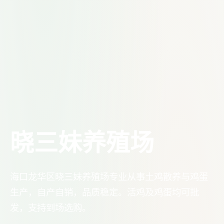
晓三妹养殖场
海口龙华区晓三妹养殖场专业从事土鸡散养与鸡蛋
生产，自产自销，品质稳定。活鸡及鸡蛋均可批
发，支持到场选购。